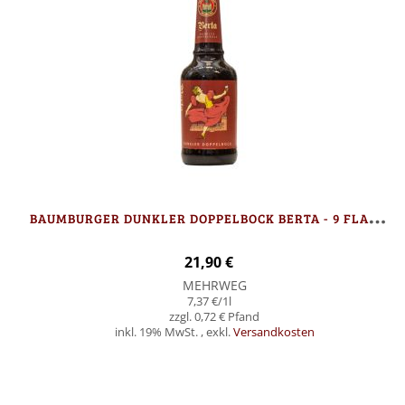
B
AUMBURGER DUNKLER DOPPELBOCK BERTA - 9 FLASCHEN
21,90 €
MEHRWEG
7,37 €
/1l
0,72 €
inkl. 19% MwSt.
,
exkl.
Versandkosten
In den Warenkorb