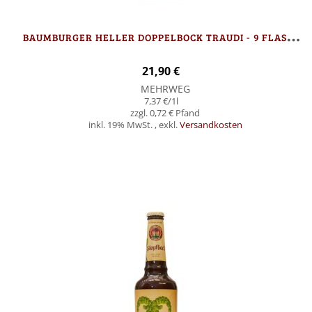
B
AUMBURGER HELLER DOPPELBOCK TRAUDI - 9 FLASCHEN
21,90 €
MEHRWEG
7,37 €
/1l
0,72 €
inkl. 19% MwSt.
,
exkl.
Versandkosten
Nicht auf Lager