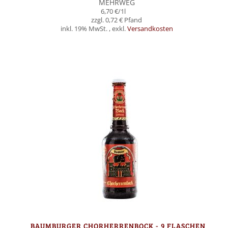
MEHRWEG
6,70 €
/1l
0,72 €
inkl. 19% MwSt.
,
exkl.
Versandkosten
In den Warenkorb
BAUMBURGER CHORHERRENBOCK - 9 FLASCHEN