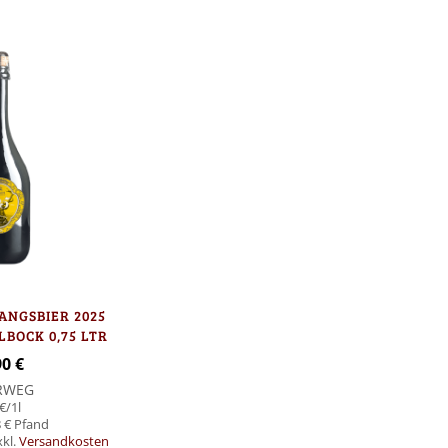
In den Warenk
ANGSBIER 2025
BOCK 0,75 LTR
90 €
RWEG
€
/1l
 €
xkl.
Versandkosten