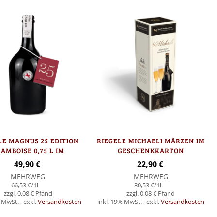
LE MAGNUS 25 EDITION
RIEGELE MICHAELI MÄRZEN IM
AMBOISE 0,75 L IM
GESCHENKKARTON
PRÄSENTKARTON
49,90 €
22,90 €
MEHRWEG
MEHRWEG
66,53 €
/1l
30,53 €
/1l
0,08 €
0,08 €
% MwSt.
,
exkl.
Versandkosten
inkl. 19% MwSt.
,
exkl.
Versandkosten