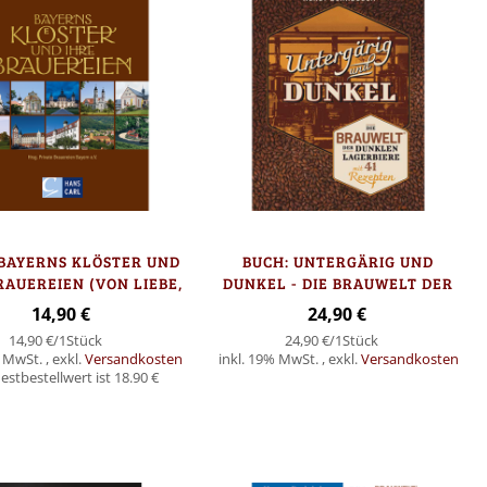
 BAYERNS KLÖSTER UND
BUCH: UNTERGÄRIG UND
RAUEREIEN (VON LIEBE,
DUNKEL - DIE BRAUWELT DER
UHL)
DUNKLEN LAGERBIERE MIT 41
14,90 €
24,90 €
REZEPTEN (VON DORNBUSCH,
14,90 €
/1Stück
24,90 €
/1Stück
KRAUS-WEYERMANN)
% MwSt.
,
exkl.
Versandkosten
inkl. 19% MwSt.
,
exkl.
Versandkosten
stbestellwert ist 18.90 €
In den Warenkorb