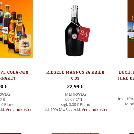
IVE COLA-MIX
RIEGELE MAGNUS 24 KRIEK
BUCH:
RPAKET
0,33
IHRE B
90 €
22,99 €
RWEG
MEHRWEG
inkl. 19
€
/1l
69,67 €
/1l
Minde
 €
0,08 €
xkl.
Versandkosten
inkl. 19% MwSt.
,
exkl.
Versandkosten
Nicht
Nicht
auf
auf
Lager
Lager