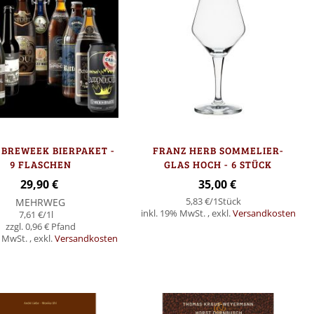
 BREWEEK BIERPAKET -
FRANZ HERB SOMMELIER-
9 FLASCHEN
GLAS HOCH - 6 STÜCK
29,90 €
35,00 €
MEHRWEG
5,83 €
/1Stück
inkl. 19% MwSt.
,
exkl.
Versandkosten
7,61 €
/1l
0,96 €
% MwSt.
,
exkl.
Versandkosten
Nicht
auf
Lager
orb