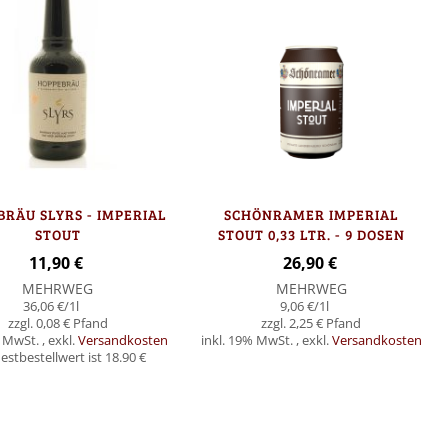
RÄU SLYRS - IMPERIAL
SCHÖNRAMER IMPERIAL
STOUT
STOUT 0,33 LTR. - 9 DOSEN
11,90 €
26,90 €
MEHRWEG
MEHRWEG
36,06 €
/1l
9,06 €
/1l
0,08 €
2,25 €
% MwSt.
,
exkl.
Versandkosten
inkl. 19% MwSt.
,
exkl.
Versandkosten
stbestellwert ist 18.90 €
In den Warenkorb