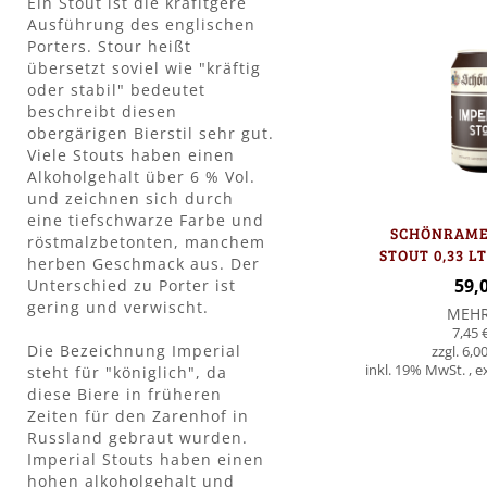
Ein Stout ist die kräfitgere
Ausführung des englischen
Porters. Stour heißt
übersetzt soviel wie "kräftig
oder stabil" bedeutet
beschreibt diesen
obergärigen Bierstil sehr gut.
Viele Stouts haben einen
Alkoholgehalt über 6 % Vol.
und zeichnen sich durch
eine tiefschwarze Farbe und
SCHÖNRAME
röstmalzbetonten, manchem
STOUT 0,33 LT
herben Geschmack aus. Der
59,
Unterschied zu Porter ist
gering und verwischt.
MEH
7,45 
Die Bezeichnung Imperial
6,00
inkl. 19% MwSt.
,
e
steht für "königlich", da
diese Biere in früheren
Zeiten für den Zarenhof in
In den Warenkorb
Russland gebraut wurden.
Imperial Stouts haben einen
hohen alkoholgehalt und