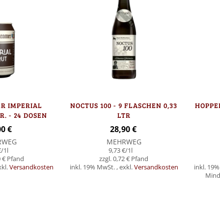
R IMPERIAL
NOCTUS 100 - 9 FLASCHEN 0,33
HOPPEB
R. - 24 DOSEN
LTR
00 €
28,90 €
RWEG
MEHRWEG
€
/1l
9,73 €
/1l
 €
0,72 €
xkl.
Versandkosten
inkl. 19% MwSt.
,
exkl.
Versandkosten
inkl. 19
Minde
In den Warenkorb
Nicht
auf
Lager