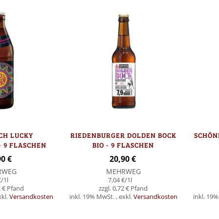
CH LUCKY
RIEDENBURGER DOLDEN BOCK
SCHÖNR
- 9 FLASCHEN
BIO - 9 FLASCHEN
90 €
20,90 €
RWEG
MEHRWEG
€
/1l
7,04 €
/1l
 €
0,72 €
xkl.
Versandkosten
inkl. 19% MwSt.
,
exkl.
Versandkosten
inkl. 19