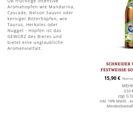
Ob fruchtige intensive
Aromahopfen wie Mandarina,
Cascade, Nelson Sauvin oder
kerniger Bitterhopfen, wie
Taurus, Herkules oder
Nugget - Hopfen ist das
GEWÜRZ des Bieres und
bietet eine unglaubliche
Aromenvielfalt.
SCHNEIDER 
FESTWEISSE S
9 FLA
Sonderangebot
15,90 €
Norma
MEH
3,53 
0,72
inkl. 19% MwSt.
,
e
Mindestbestellw
In den Warenkorb