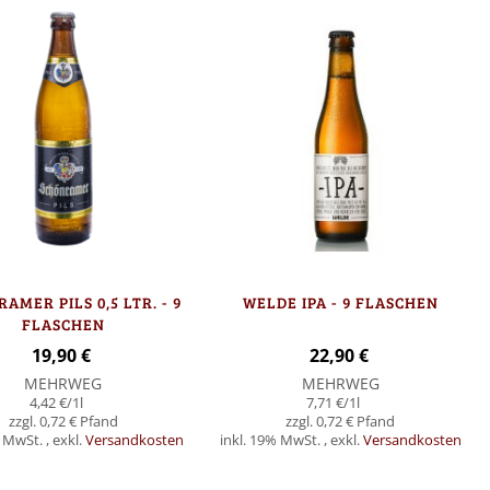
AMER PILS 0,5 LTR. - 9
WELDE IPA - 9 FLASCHEN
FLASCHEN
19,90 €
22,90 €
MEHRWEG
MEHRWEG
4,42 €
/1l
7,71 €
/1l
0,72 €
0,72 €
% MwSt.
,
exkl.
Versandkosten
inkl. 19% MwSt.
,
exkl.
Versandkosten
Nicht