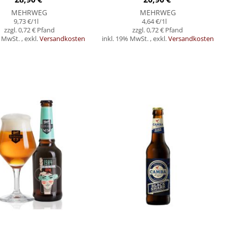
MEHRWEG
MEHRWEG
9,73 €
/1l
4,64 €
/1l
0,72 €
0,72 €
% MwSt.
,
exkl.
Versandkosten
inkl. 19% MwSt.
,
exkl.
Versandkosten
orb
In den Warenkorb