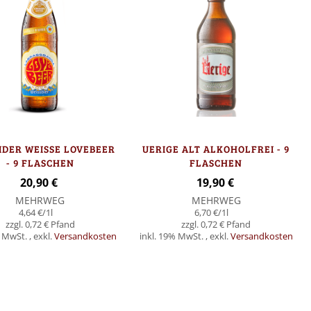
IDER WEISSE LOVEBEER
UERIGE ALT ALKOHOLFREI - 9
- 9 FLASCHEN
FLASCHEN
20,90 €
19,90 €
MEHRWEG
MEHRWEG
4,64 €
/1l
6,70 €
/1l
0,72 €
0,72 €
% MwSt.
,
exkl.
Versandkosten
inkl. 19% MwSt.
,
exkl.
Versandkosten
In den Warenkorb