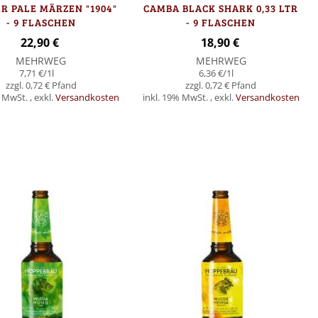
R PALE MÄRZEN "1904"
CAMBA BLACK SHARK 0,33 LTR
- 9 FLASCHEN
- 9 FLASCHEN
22,90 €
18,90 €
MEHRWEG
MEHRWEG
7,71 €
/1l
6,36 €
/1l
0,72 €
0,72 €
% MwSt.
,
exkl.
Versandkosten
inkl. 19% MwSt.
,
exkl.
Versandkosten
Nicht
orb
auf
Lager