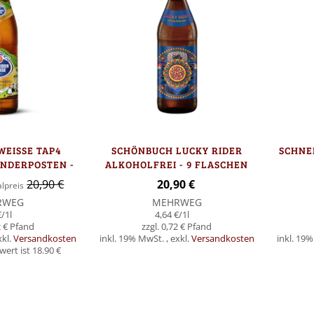
WEISSE TAP4
SCHÖNBUCH LUCKY RIDER
SCHNE
ONDERPOSTEN -
ALKOHOLFREI - 9 FLASCHEN
SCHEN
20,90 €
20,90 €
lpreis
RWEG
MEHRWEG
€
/1l
4,64 €
/1l
 €
0,72 €
xkl.
Versandkosten
inkl. 19% MwSt.
,
exkl.
Versandkosten
inkl. 19
ert ist 18.90 €
Nicht
In den Warenkorb
auf
Lager