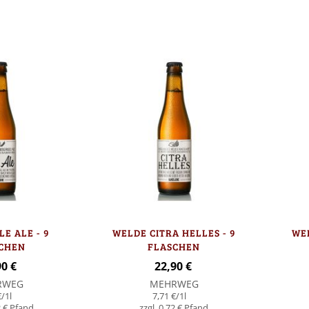
In den Warenkorb
In den Warenk
E ALE - 9
WELDE CITRA HELLES - 9
WEL
CHEN
FLASCHEN
90 €
22,90 €
RWEG
MEHRWEG
€
/1l
7,71 €
/1l
 €
0,72 €