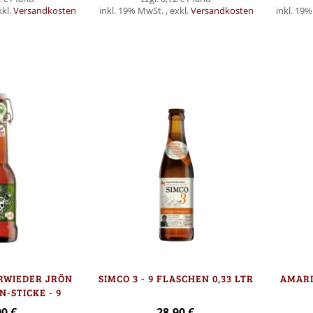
xkl.
Versandkosten
inkl. 19% MwSt.
,
exkl.
Versandkosten
inkl. 19
Nicht
Nicht
auf
auf
Lager
Lager
RWIEDER JRÖN
SIMCO 3 - 9 FLASCHEN 0,33 LTR
AMARIS
-STICKE - 9
CHEN
90 €
28,90 €