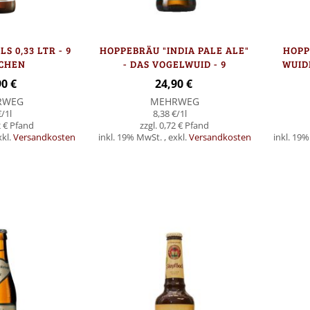
S 0,33 LTR - 9
HOPPEBRÄU "INDIA PALE ALE"
HOPP
CHEN
- DAS VOGELWUID - 9
WUID
FLASCHEN
90 €
24,90 €
RWEG
MEHRWEG
€
/1l
8,38 €
/1l
 €
0,72 €
xkl.
Versandkosten
inkl. 19% MwSt.
,
exkl.
Versandkosten
inkl. 19
Nicht
Nicht
auf
auf
Lager
Lager