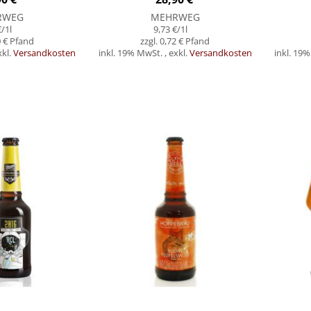
RWEG
MEHRWEG
€
/1l
9,73 €
/1l
 €
0,72 €
xkl.
Versandkosten
inkl. 19% MwSt.
,
exkl.
Versandkosten
inkl. 19
In den Warenkorb
In den Warenk