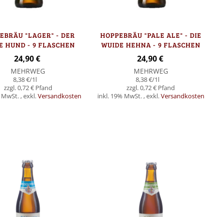
EBRÄU "LAGER" - DER
HOPPEBRÄU "PALE ALE" - DIE
E HUND - 9 FLASCHEN
WUIDE HEHNA - 9 FLASCHEN
24,90 €
24,90 €
MEHRWEG
MEHRWEG
8,38 €
/1l
8,38 €
/1l
0,72 €
0,72 €
% MwSt.
,
exkl.
Versandkosten
inkl. 19% MwSt.
,
exkl.
Versandkosten
Nicht
auf
Lager