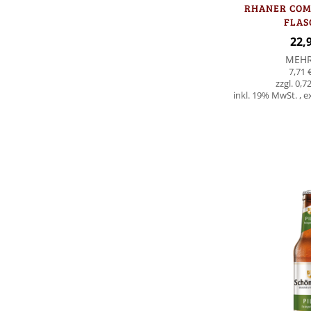
RHANER COME
FLAS
22,
MEH
7,71 
0,72
inkl. 19% MwSt.
,
e
In den Warenkorb