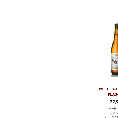
In den Warenkorb
WELDE PAL
FLAS
22,
MEH
7,71 
0,72