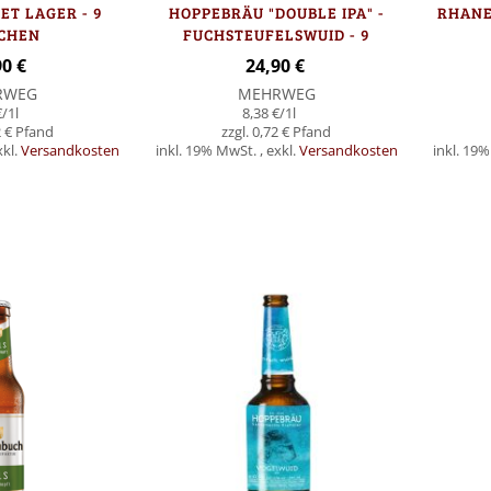
T LAGER - 9
HOPPEBRÄU "DOUBLE IPA" -
RHANE
CHEN
FUCHSTEUFELSWUID - 9
FLASCHEN
90 €
24,90 €
RWEG
MEHRWEG
€
/1l
8,38 €
/1l
 €
0,72 €
xkl.
Versandkosten
inkl. 19% MwSt.
,
exkl.
Versandkosten
inkl. 19
Nicht
In den Warenk
auf
Lager