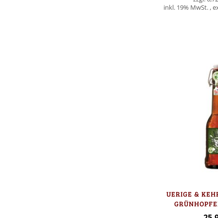
inkl. 19% MwSt.
,
e
Nicht
auf
Lager
UERIGE & KEH
GRÜNHOPFEN
FLAS
25,