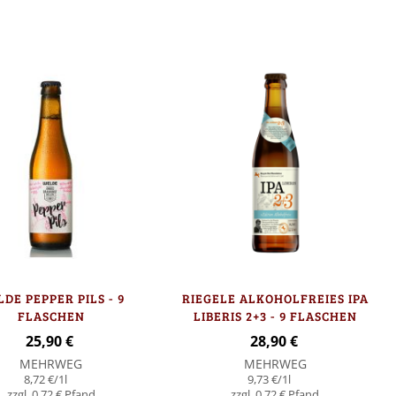
orb
auf
Lager
DE PEPPER PILS - 9
RIEGELE ALKOHOLFREIES IPA
FLASCHEN
LIBERIS 2+3 - 9 FLASCHEN
25,90 €
28,90 €
MEHRWEG
MEHRWEG
8,72 €
/1l
9,73 €
/1l
0,72 €
0,72 €