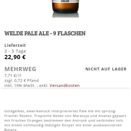
Zum
Anfang
WELDE PALE ALE - 9 FLASCHEN
der
Bildergalerie
springen
Lieferzeit
3 - 5 Tage
22,90 €
MEHRWEG
NICHT AUF LAGER
7,71 €
/1l
0,72 €
inkl. 19% MwSt.
,
exkl.
Versandkosten
Goldgelbes, amerikanisch interpretiertes Pale Ale mit spritzig-
frischer Rezenz. Tropische Noten von Maracuja und Ananas gepaart
mit frischen Orangen bestimmen den Antrunk und verbinden sich
mit einem vollmundig-malzigen Körper mit einer ausbalancierten
Bittere.