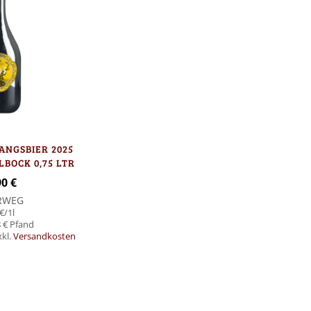
ANGSBIER 2025
BOCK 0,75 LTR
90 €
RWEG
€
/1l
 €
xkl.
Versandkosten