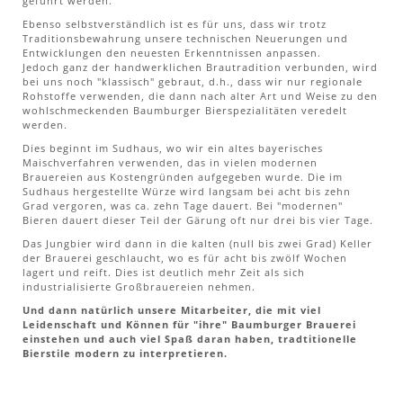
geführt werden.
Ebenso selbstverständlich ist es für uns, dass wir trotz
Traditionsbewahrung unsere technischen Neuerungen und
Entwicklungen den neuesten Erkenntnissen anpassen.
Jedoch ganz der handwerklichen Brautradition verbunden, wird
bei uns noch "klassisch" gebraut, d.h., dass wir nur regionale
Rohstoffe verwenden, die dann nach alter Art und Weise zu den
wohlschmeckenden Baumburger Bierspezialitäten veredelt
werden.
Dies beginnt im Sudhaus, wo wir ein altes bayerisches
Maischverfahren verwenden, das in vielen modernen
Brauereien aus Kostengründen aufgegeben wurde. Die im
Sudhaus hergestellte Würze wird langsam bei acht bis zehn
Grad vergoren, was ca. zehn Tage dauert. Bei "modernen"
Bieren dauert dieser Teil der Gärung oft nur drei bis vier Tage.
Das Jungbier wird dann in die kalten (null bis zwei Grad) Keller
der Brauerei geschlaucht, wo es für acht bis zwölf Wochen
lagert und reift. Dies ist deutlich mehr Zeit als sich
industrialisierte Großbrauereien nehmen.
Und dann natürlich unsere Mitarbeiter, die mit viel
Leidenschaft und Können für "ihre" Baumburger Brauerei
einstehen und auch viel Spaß daran haben, tradtitionelle
Bierstile modern zu interpretieren.