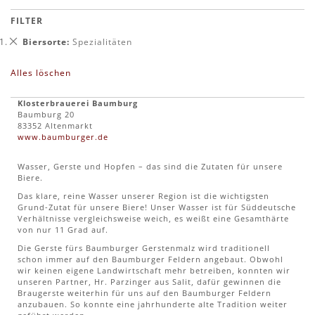
FILTER
Dies
Biersorte
Spezialitäten
entfernen
Alles löschen
Klosterbrauerei Baumburg
Baumburg 20
83352 Altenmarkt
www.baumburger.de
Wasser, Gerste und Hopfen – das sind die Zutaten für unsere
Biere.
Das klare, reine Wasser unserer Region ist die wichtigsten
Grund-Zutat für unsere Biere! Unser Wasser ist für Süddeutsche
Verhältnisse vergleichsweise weich, es weißt eine Gesamthärte
von nur 11 Grad auf.
Die Gerste fürs Baumburger Gerstenmalz wird traditionell
schon immer auf den Baumburger Feldern angebaut. Obwohl
wir keinen eigene Landwirtschaft mehr betreiben, konnten wir
unseren Partner, Hr. Parzinger aus Salit, dafür gewinnen die
Braugerste weiterhin für uns auf den Baumburger Feldern
anzubauen. So konnte eine jahrhunderte alte Tradition weiter