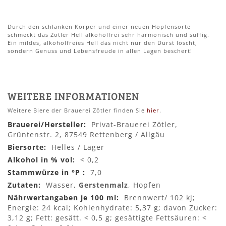
Durch den schlanken Körper und einer neuen Hopfensorte
schmeckt das Zötler Hell alkoholfrei sehr harmonisch und süffig.
Ein mildes, alkoholfreies Hell das nicht nur den Durst löscht,
sondern Genuss und Lebensfreude in allen Lagen beschert!
WEITERE INFORMATIONEN
Weitere Biere der Brauerei Zötler finden Sie
hier
.
Mehr
Privat-Brauerei Zötler,
Informationen
Grüntenstr. 2, 87549 Rettenberg / Allgäu
Helles / Lager
< 0,2
7,0
Wasser,
Gerstenmalz
, Hopfen
Brennwert/ 102 kj;
Energie: 24 kcal; Kohlenhydrate: 5,37 g; davon Zucker:
3,12 g; Fett: gesätt. < 0,5 g; gesättigte Fettsäuren: <