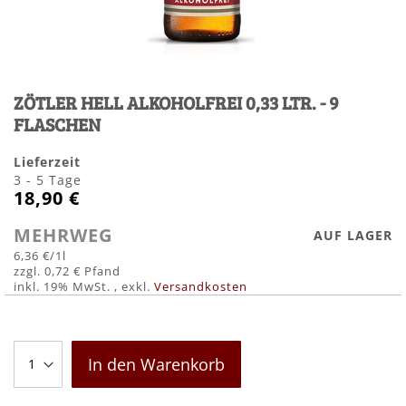
Zum
Anfang
ZÖTLER HELL ALKOHOLFREI 0,33 LTR. - 9
der
Bildergalerie
FLASCHEN
springen
Lieferzeit
3 - 5 Tage
18,90 €
MEHRWEG
AUF LAGER
6,36 €
/1l
0,72 €
inkl. 19% MwSt.
,
exkl.
Versandkosten
In den Warenkorb