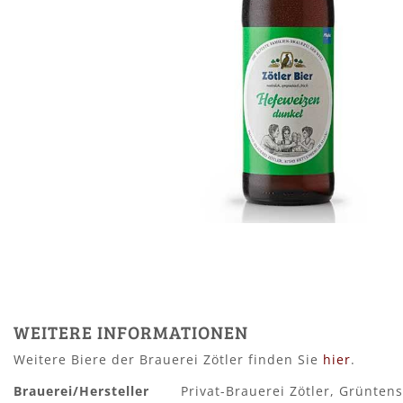
Zum
Anfang
der
Bildergalerie
WEITERE INFORMATIONEN
springen
Weitere Biere der Brauerei Zötler finden Sie
hier
.
Mehr
Brauerei/Hersteller
Privat-Brauerei Zötler, Grüntens