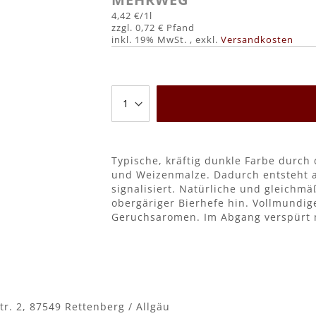
4,42 €
/1l
0,72 €
inkl. 19% MwSt.
,
exkl.
Versandkosten
Typische, kräftig dunkle Farbe durch 
und Weizenmalze. Dadurch entsteht a
signalisiert. Natürliche und gleichm
obergäriger Bierhefe hin. Vollmundig
Geruchsaromen. Im Abgang verspürt m
tr. 2, 87549 Rettenberg / Allgäu