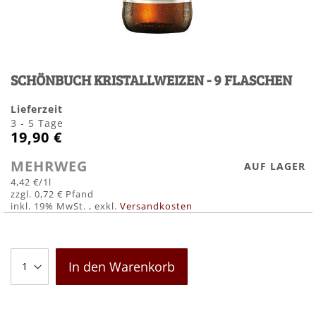
Zum
Anfang
SCHÖNBUCH KRISTALLWEIZEN - 9 FLASCHEN
der
Bildergalerie
springen
Lieferzeit
3 - 5 Tage
19,90 €
MEHRWEG
AUF LAGER
4,42 €
/1l
0,72 €
inkl. 19% MwSt.
,
exkl.
Versandkosten
In den Warenkorb