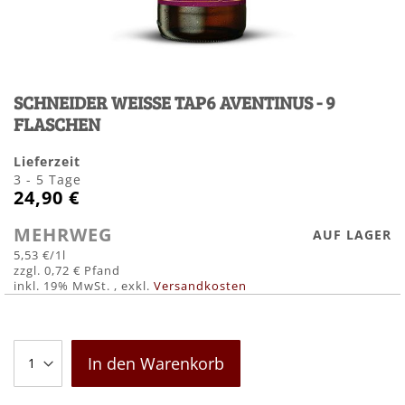
Zum
Anfang
SCHNEIDER WEISSE TAP6 AVENTINUS - 9
der
Bildergalerie
FLASCHEN
springen
Lieferzeit
3 - 5 Tage
24,90 €
MEHRWEG
AUF LAGER
5,53 €
/1l
0,72 €
inkl. 19% MwSt.
,
exkl.
Versandkosten
In den Warenkorb