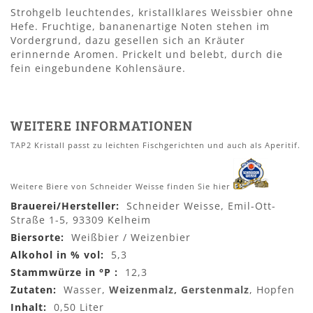
Strohgelb leuchtendes, kristallklares Weissbier ohne
Hefe. Fruchtige, bananenartige Noten stehen im
Vordergrund, dazu gesellen sich an Kräuter
erinnernde Aromen. Prickelt und belebt, durch die
fein eingebundene Kohlensäure.
WEITERE INFORMATIONEN
TAP2 Kristall passt zu leichten Fischgerichten und auch als Aperitif.
Weitere Biere von Schneider Weisse finden Sie hier
Mehr
Schneider Weisse, Emil-Ott-
Informationen
Straße 1-5, 93309 Kelheim
Weißbier / Weizenbier
5,3
12,3
Wasser,
Weizenmalz, Gerstenmalz
, Hopfen
0,50 Liter