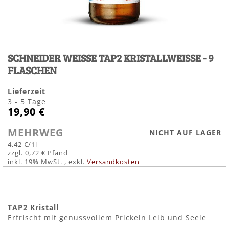
Zum
Anfang
SCHNEIDER WEISSE TAP2 KRISTALLWEISSE - 9
der
Bildergalerie
FLASCHEN
springen
Lieferzeit
3 - 5 Tage
19,90 €
MEHRWEG
NICHT AUF LAGER
4,42 €
/1l
0,72 €
inkl. 19% MwSt.
,
exkl.
Versandkosten
TAP2 Kristall
Erfrischt mit genussvollem Prickeln Leib und Seele