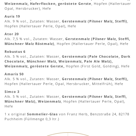
Weizenmalz, Haferflocken, geröstete Gerste
, Hopfen (Hallertauer
Opal, Hersbrucker), Hefe
Auris 19
Alk. 9 % vol., Zutaten: Wasser,
Gerstenmalz (Pilsner Malz, Steffi)
,
Hopfen (Hallertauer Perle, Opal), Hefe
Ator 20
Alk. 7,5 % vol., Zutaten: Wasser,
Gerstenmalz (Pilsner Malz, Steffi,
Münchner Malz Röstmalz)
, Hopfen (Hallertauer Perle, Opal), Hefe
Robustus 6
Alk. 5 % vol., Zutaten: Wasser,
Gerstenmalz (Pale Chocolate, Dark
Chocolate, Münchner Malz, Weizenmalz, Pale Ale Malz),
Weizenmalz, geröstete Gerste,
Hopfen (First Gold, Golding), Hefe
Amaris 50
Alk. 5 % vol., Zutaten: Wasser,
Gerstenmalz (Pilsner Malz, Steffi),
Hopfen (Hallertauer Perle, Opal, Hersbrucker, Mittelfrüh), Hefe
Simco 3
Alk. 5 % vol., Zutaten: Wasser,
Gerstenmalz (Pilsner Malz, Steffi,
Münchner Malz), Weizenmalz
, Hopfen (Hallertauer Perle, Opal),
Hefe
1 x original
Sommelier-Glas
von Franz Herb, Benzstraße 24, 82178
Puchheim (Füllmenge 0,3 ltr.)