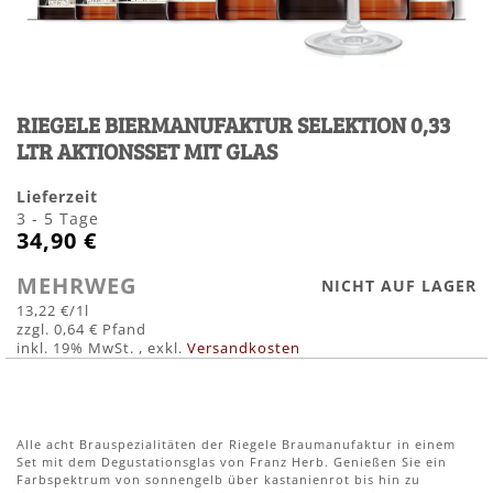
Zum
Anfang
RIEGELE BIERMANUFAKTUR SELEKTION 0,33
der
Bildergalerie
LTR AKTIONSSET MIT GLAS
springen
Lieferzeit
3 - 5 Tage
34,90 €
MEHRWEG
NICHT AUF LAGER
13,22 €
/1l
0,64 €
inkl. 19% MwSt.
,
exkl.
Versandkosten
Alle acht Brauspezialitäten der Riegele Braumanufaktur in einem
Set mit dem Degustationsglas von Franz Herb. Genießen Sie ein
Farbspektrum von sonnengelb über kastanienrot bis hin zu