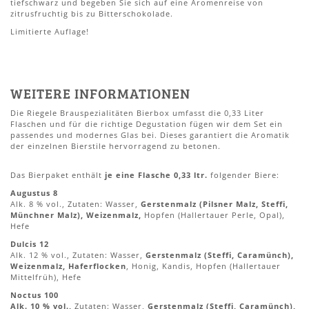
tiefschwarz und begeben Sie sich auf eine Aromenreise von
zitrusfruchtig bis zu Bitterschokolade.
Limitierte Auflage!
WEITERE INFORMATIONEN
Die Riegele Brauspezialitäten Bierbox umfasst die 0,33 Liter
Flaschen und für die richtige Degustation fügen wir dem Set ein
passendes und modernes Glas bei. Dieses garantiert die Aromatik
der einzelnen Bierstile hervorragend zu betonen.
Das Bierpaket enthält
je eine Flasche 0,33 ltr.
folgender Biere:
Augustus 8
Alk. 8 % vol., Zutaten: Wasser,
Gerstenmalz (Pilsner Malz, Steffi,
Münchner Malz), Weizenmalz,
Hopfen (Hallertauer Perle, Opal),
Hefe
Dulcis 12
Alk. 12 % vol., Zutaten: Wasser,
Gerstenmalz (Steffi, Caramünch),
Weizenmalz, Haferflocken
, Honig, Kandis, Hopfen (Hallertauer
Mittelfrüh), Hefe
Noctus 100
Alk. 10 % vol.,
Zutaten: Wasser,
Gerstenmalz (Steffi, Caramünch),