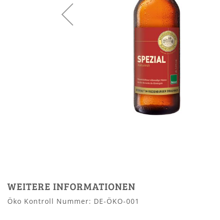
Zum
Anfang
der
Bildergalerie
WEITERE INFORMATIONEN
springen
Öko Kontroll Nummer: DE-ÖKO-001