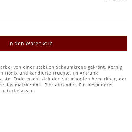
In den Warenkorb
 Farbe, von einer stabilen Schaumkrone gekrönt. Kernig
an Honig und kandierte Früchte. Im Antrunk
g. Am Ende macht sich der Naturhopfen bemerkbar, der
ere das malzbetonte Bier abrundet. Ein besonderes
d naturbelassen.