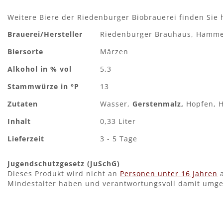
Weitere Biere der Riedenburger Biobrauerei finden Sie 
Mehr
Brauerei/Hersteller
Riedenburger Brauhaus, Hamme
Informationen
Biersorte
Märzen
Alkohol in % vol
5,3
Stammwürze in °P
13
Zutaten
Wasser,
Gerstenmalz,
Hopfen, H
Inhalt
0,33 Liter
Lieferzeit
3 - 5 Tage
Jugendschutzgesetz (JuSchG)
Dieses Produkt wird nicht an
Personen unter 16 Jahren
a
Mindestalter haben und verantwortungsvoll damit umg