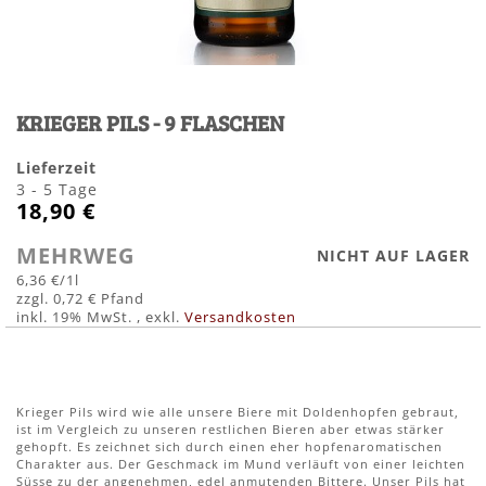
Zum
Anfang
KRIEGER PILS - 9 FLASCHEN
der
Bildergalerie
springen
Lieferzeit
3 - 5 Tage
18,90 €
MEHRWEG
NICHT AUF LAGER
6,36 €
/1l
0,72 €
inkl. 19% MwSt.
,
exkl.
Versandkosten
Krieger Pils wird wie alle unsere Biere mit Doldenhopfen gebraut,
ist im Vergleich zu unseren restlichen Bieren aber etwas stärker
gehopft. Es zeichnet sich durch einen eher hopfenaromatischen
Charakter aus. Der Geschmack im Mund verläuft von einer leichten
Süsse zu der angenehmen, edel anmutenden Bittere. Unser Pils hat