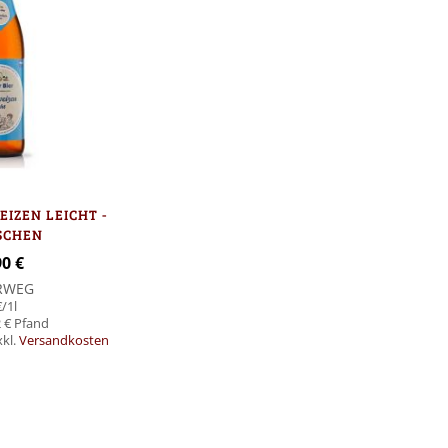
IZEN LEICHT -
SCHEN
90 €
RWEG
€
/1l
 €
xkl.
Versandkosten