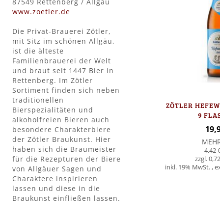
87549 Rettenberg / Allgäu
www.zoetler.de
Die Privat-Brauerei Zötler,
mit Sitz im schönen Allgäu,
ist die älteste
Familienbrauerei der Welt
und braut seit 1447 Bier in
Rettenberg. Im Zötler
Sortiment finden sich neben
traditionellen
ZÖTLER HEFEWE
Bierspezialitäten und
9 FLA
alkoholfreien Bieren auch
19,
besondere Charakterbiere
der Zötler Braukunst. Hier
MEH
haben sich die Braumeister
4,42 
für die Rezepturen der Biere
0,72
inkl. 19% MwSt.
,
e
von Allgäuer Sagen und
Charaktere inspirieren
lassen und diese in die
In den Warenkorb
Braukunst einfließen lassen.