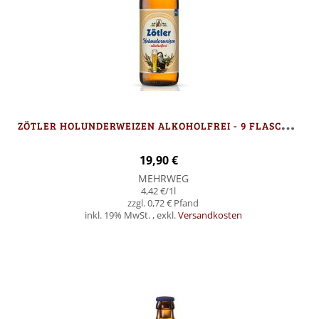
Z
ÖTLER HOLUNDERWEIZEN ALKOHOLFREI - 9 FLASCHEN
19,90 €
MEHRWEG
4,42 €
/1l
0,72 €
inkl. 19% MwSt.
,
exkl.
Versandkosten
In den Warenkorb