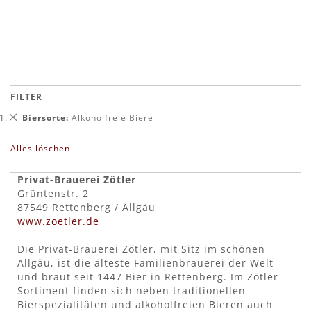
In den Warenkorb
FILTER
Dies
Biersorte
Alkoholfreie Biere
entfernen
Alles löschen
Privat-Brauerei Zötler
Grüntenstr. 2
87549 Rettenberg / Allgäu
www.zoetler.de
Die Privat-Brauerei Zötler, mit Sitz im schönen
Allgäu, ist die älteste Familienbrauerei der Welt
und braut seit 1447 Bier in Rettenberg. Im Zötler
Sortiment finden sich neben traditionellen
Bierspezialitäten und alkoholfreien Bieren auch