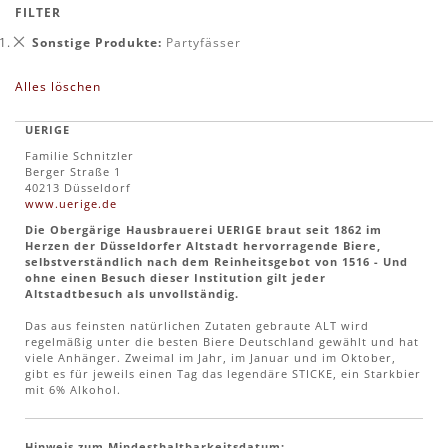
FILTER
Dies
Sonstige Produkte
Partyfässer
entfernen
Alles löschen
UERIGE
Familie Schnitzler
Berger Straße 1
40213 Düsseldorf
www.uerige.de
Die Obergärige Hausbrauerei UERIGE braut seit 1862 im
Herzen der Düsseldorfer Altstadt hervorragende Biere,
selbstverständlich nach dem Reinheitsgebot von 1516 - Und
ohne einen Besuch dieser Institution gilt jeder
Altstadtbesuch als unvollständig.
Das aus feinsten natürlichen Zutaten gebraute ALT wird
regelmäßig unter die besten Biere Deutschland gewählt und hat
viele Anhänger. Zweimal im Jahr, im Januar und im Oktober,
gibt es für jeweils einen Tag das legendäre STICKE, ein Starkbier
mit 6% Alkohol.
Hinweis zum Mindesthaltbarkeitsdatum: