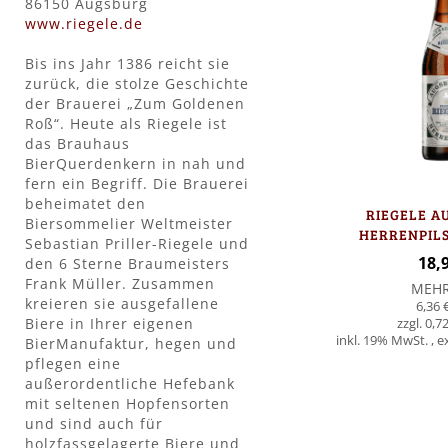
86150 Augsburg
www.riegele.de
Bis ins Jahr 1386 reicht sie
zurück, die stolze Geschichte
der Brauerei „Zum Goldenen
Roß“. Heute als Riegele ist
das Brauhaus
BierQuerdenkern in nah und
fern ein Begriff. Die Brauerei
beheimatet den
RIEGELE A
Biersommelier Weltmeister
HERRENPILS 
Sebastian Priller-Riegele und
FLAS
18,
den 6 Sterne Braumeisters
Frank Müller. Zusammen
MEH
kreieren sie ausgefallene
6,36 
Biere in Ihrer eigenen
0,72
inkl. 19% MwSt.
,
e
BierManufaktur, hegen und
pflegen eine
außerordentliche Hefebank
In den Warenkorb
mit seltenen Hopfensorten
und sind auch für
holzfassgelagerte Biere und