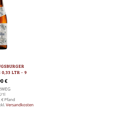
UGSBURGER
0,33 LTR - 9
CHEN
90 €
RWEG
€
/1l
 €
xkl.
Versandkosten