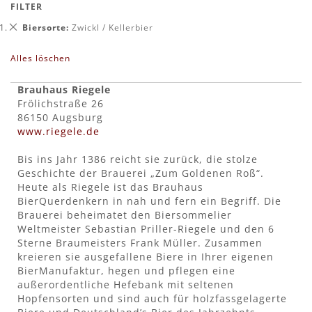
FILTER
Dies
Biersorte
Zwickl / Kellerbier
entfernen
Alles löschen
Brauhaus Riegele
Frölichstraße 26
86150 Augsburg
www.riegele.de
Bis ins Jahr 1386 reicht sie zurück, die stolze
Geschichte der Brauerei „Zum Goldenen Roß“.
Heute als Riegele ist das Brauhaus
BierQuerdenkern in nah und fern ein Begriff. Die
Brauerei beheimatet den Biersommelier
Weltmeister Sebastian Priller-Riegele und den 6
Sterne Braumeisters Frank Müller. Zusammen
kreieren sie ausgefallene Biere in Ihrer eigenen
BierManufaktur, hegen und pflegen eine
außerordentliche Hefebank mit seltenen
Hopfensorten und sind auch für holzfassgelagerte