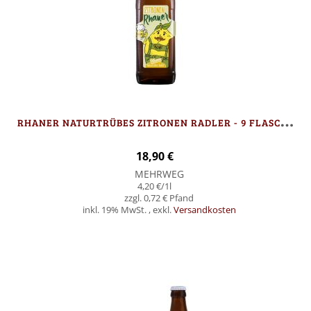
R
HANER NATURTRÜBES ZITRONEN RADLER - 9 FLASCHEN
18,90 €
MEHRWEG
4,20 €
/1l
0,72 €
inkl. 19% MwSt.
,
exkl.
Versandkosten
In den Warenkorb