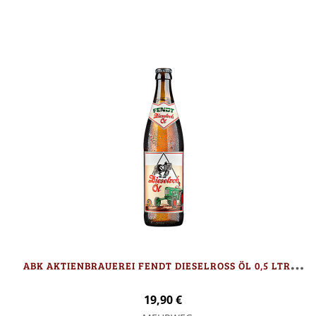
In den Warenkorb
A
BK AKTIENBRAUEREI FENDT DIESELROSS ÖL 0,5 LTR. - 9 FLASCHEN
19,90 €