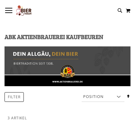
NAVIGATION UMSCHALTEN
M
ABK AKTIENBRAUEREI KAUFBEUREN
In
FILTER
a
R
3
ARTIKEL