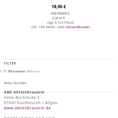
18,90 €
MEHRWEG
6,36 €
/1l
0,72 €
inkl. 19% MwSt.
,
exkl.
Versandkosten
In den Warenkorb
FILTER
Dies
Biersorte
Märzen
entfernen
Alles löschen
ABK Aktienbrauerei
Hohe Buchleute 3
87600 Kaufbeuren / Allgäu
www.aktienbrauerei.de