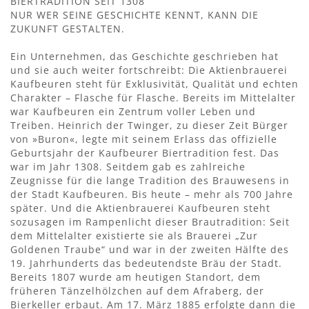
BIERTRADITION SEIT 1308
NUR WER SEINE GESCHICHTE KENNT, KANN DIE
ZUKUNFT GESTALTEN.
Ein Unternehmen, das Geschichte geschrieben hat
und sie auch weiter fortschreibt: Die Aktienbrauerei
Kaufbeuren steht für Exklusivität, Qualität und echten
Charakter – Flasche für Flasche. Bereits im Mittelalter
war Kaufbeuren ein Zentrum voller Leben und
Treiben. Heinrich der Twinger, zu dieser Zeit Bürger
von »Buron«, legte mit seinem Erlass das offizielle
Geburtsjahr der Kaufbeurer Biertradition fest. Das
war im Jahr 1308. Seitdem gab es zahlreiche
Zeugnisse für die lange Tradition des Brauwesens in
der Stadt Kaufbeuren. Bis heute – mehr als 700 Jahre
später. Und die Aktienbrauerei Kaufbeuren steht
sozusagen im Rampenlicht dieser Brautradition: Seit
dem Mittelalter existierte sie als Brauerei „Zur
Goldenen Traube“ und war in der zweiten Hälfte des
19. Jahrhunderts das bedeutendste Bräu der Stadt.
Bereits 1807 wurde am heutigen Standort, dem
früheren Tänzelhölzchen auf dem Afraberg, der
Bierkeller erbaut. Am 17. März 1885 erfolgte dann die