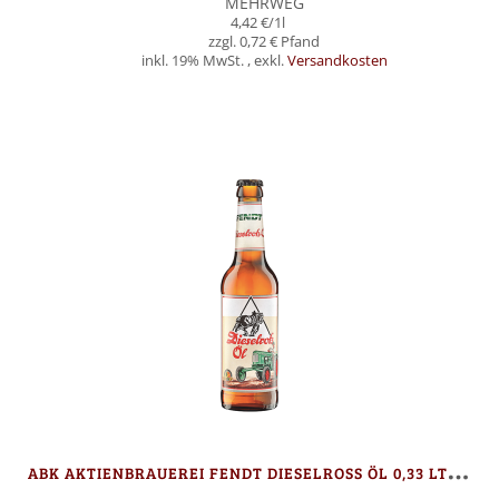
MEHRWEG
4,42 €
/1l
0,72 €
inkl. 19% MwSt.
,
exkl.
Versandkosten
In den Warenkorb
A
BK AKTIENBRAUEREI FENDT DIESELROSS ÖL 0,33 LTR. - 9 FLASCHEN