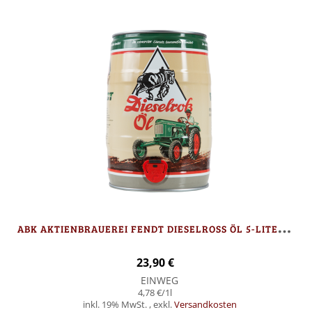
A
BK AKTIENBRAUEREI FENDT DIESELROSS ÖL 5-LITER PARTYFASS
23,90 €
EINWEG
4,78 €
/1l
inkl. 19% MwSt.
,
exkl.
Versandkosten