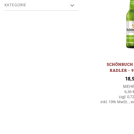
KATEGORIE
SCHÖNBUCH
RADLER - 
18,
MEH
6,36 
0,72
inkl. 19% MwSt.
,
e
In den Warenkorb