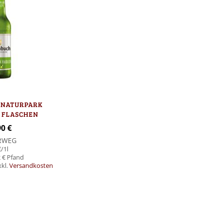
 NATURPARK
9 FLASCHEN
90 €
RWEG
€
/1l
 €
xkl.
Versandkosten