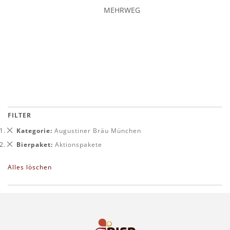
MEHRWEG
In den Warenkorb
FILTER
Dies
Kategorie
Augustiner Bräu München
entfernen
Dies
Bierpaket
Aktionspakete
entfernen
Alles löschen