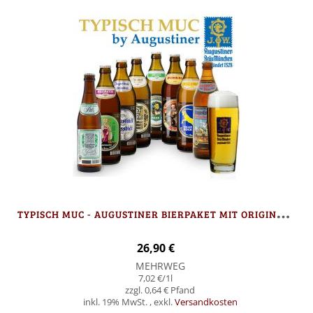
T
YPISCH MUC - AUGUSTINER BIERPAKET MIT ORIGINAL WILLIBECHER
26,90 €
MEHRWEG
7,02 €
/1l
0,64 €
inkl. 19% MwSt.
,
exkl.
Versandkosten