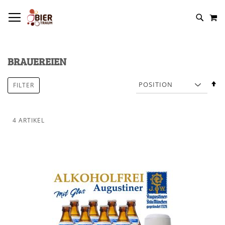
NAVIGATION UMSCHALTEN
M
BRAUEREIEN
In
FILTER
a
R
4
ARTIKEL