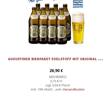
A
UGUSTINER BIERPAKET EDELSTOFF MIT ORIGINAL WILLIBECHER
26,90 €
MEHRWEG
6,73 €
/1l
0,64 €
inkl. 19% MwSt.
,
exkl.
Versandkosten
In den Warenkorb