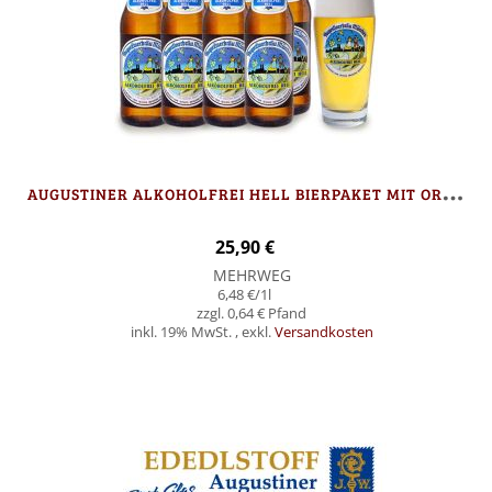
A
UGUSTINER ALKOHOLFREI HELL BIERPAKET MIT ORIGINAL BIERGLAS
25,90 €
MEHRWEG
6,48 €
/1l
0,64 €
inkl. 19% MwSt.
,
exkl.
Versandkosten
In den Warenkorb