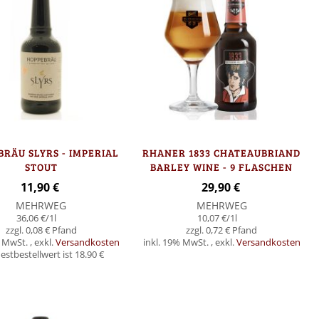
RÄU SLYRS - IMPERIAL
RHANER 1833 CHATEAUBRIAND
STOUT
BARLEY WINE - 9 FLASCHEN
11,90 €
29,90 €
MEHRWEG
MEHRWEG
36,06 €
/1l
10,07 €
/1l
0,08 €
0,72 €
% MwSt.
,
exkl.
Versandkosten
inkl. 19% MwSt.
,
exkl.
Versandkosten
stbestellwert ist 18.90 €
In den Warenkorb