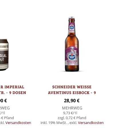
Lager
Lager
R IMPERIAL
SCHNEIDER WEISSE
TR. - 9 DOSEN
AVENTINUS EISBOCK - 9
FLASCHEN
90 €
28,90 €
RWEG
MEHRWEG
€
/1l
9,73 €
/1l
 €
0,72 €
xkl.
Versandkosten
inkl. 19% MwSt.
,
exkl.
Versandkosten