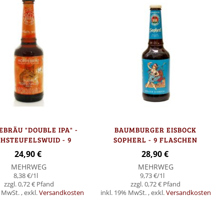
EBRÄU "DOUBLE IPA" -
BAUMBURGER EISBOCK
HSTEUFELSWUID - 9
SOPHERL - 9 FLASCHEN
FLASCHEN
24,90 €
28,90 €
MEHRWEG
MEHRWEG
8,38 €
/1l
9,73 €
/1l
0,72 €
0,72 €
% MwSt.
,
exkl.
Versandkosten
inkl. 19% MwSt.
,
exkl.
Versandkosten
Nicht
auf