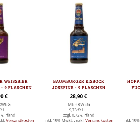
WEISSBIER E
BAUMBURGER EISBOCK
HOPP
 - 9 FLASCHEN
JOSEFINE - 9 FLASCHEN
FUC
90 €
28,90 €
RWEG
MEHRWEG
€
/1l
9,73 €
/1l
 €
0,72 €
xkl.
Versandkosten
inkl. 19% MwSt.
,
exkl.
Versandkosten
inkl. 19
Nicht
Nicht
auf
auf