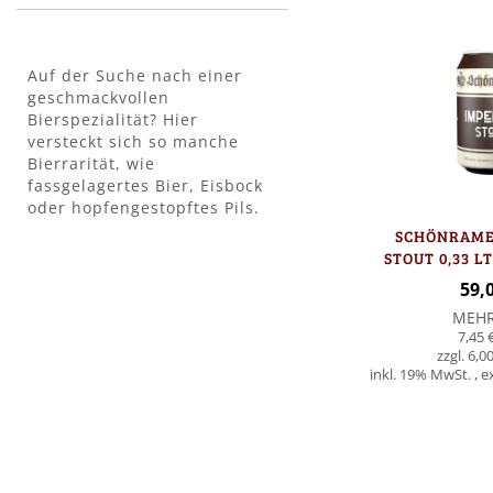
Auf der Suche nach einer
geschmackvollen
Bierspezialität? Hier
versteckt sich so manche
Bierrarität, wie
fassgelagertes Bier, Eisbock
oder hopfengestopftes Pils.
SCHÖNRAME
STOUT 0,33 LT
59,
MEH
7,45 
6,00
inkl. 19% MwSt.
,
e
In den Warenkorb