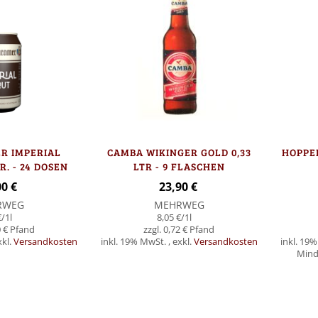
R IMPERIAL
CAMBA WIKINGER GOLD 0,33
HOPPEB
R. - 24 DOSEN
LTR - 9 FLASCHEN
00 €
23,90 €
RWEG
MEHRWEG
€
/1l
8,05 €
/1l
 €
0,72 €
xkl.
Versandkosten
inkl. 19% MwSt.
,
exkl.
Versandkosten
inkl. 19
Minde
Nicht
Nicht
auf
auf
Lager
Lager