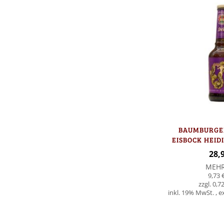
BAUMBURGER 
ISBOCK HEIDI
28,
MEH
9,73 
0,72
inkl. 19% MwSt.
,
e
In den Warenkorb