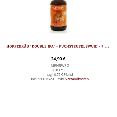
H
OPPEBRÄU "DOUBLE IPA" - FUCHSTEUFELSWUID - 9 FLASCHEN
24,90 €
MEHRWEG
8,38 €
/1l
0,72 €
inkl. 19% MwSt.
,
exkl.
Versandkosten
Nicht auf Lager