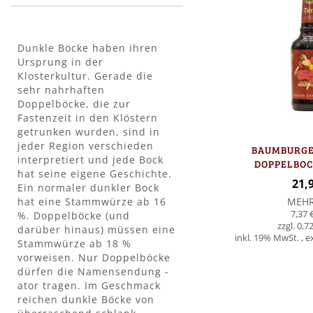
Dunkle Böcke haben ihren
Ursprung in der
Klosterkultur. Gerade die
sehr nahrhaften
Doppelböcke, die zur
Fastenzeit in den Klöstern
getrunken wurden, sind in
jeder Region verschieden
BAUMBURGE
interpretiert und jede Bock
DOPPELBOCK
hat seine eigene Geschichte.
FLAS
21,
Ein normaler dunkler Bock
hat eine Stammwürze ab 16
MEH
7,37 
%. Doppelböcke (und
0,72
darüber hinaus) müssen eine
inkl. 19% MwSt.
,
e
Stammwürze ab 18 %
vorweisen. Nur Doppelböcke
In den Warenkorb
dürfen die Namensendung -
ator tragen. Im Geschmack
reichen dunkle Böcke von