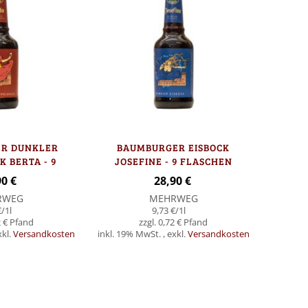
R DUNKLER
BAUMBURGER EISBOCK
 BERTA - 9
JOSEFINE - 9 FLASCHEN
CHEN
90 €
28,90 €
RWEG
MEHRWEG
€
/1l
9,73 €
/1l
 €
0,72 €
xkl.
Versandkosten
inkl. 19% MwSt.
,
exkl.
Versandkosten
Nicht
auf
Lager