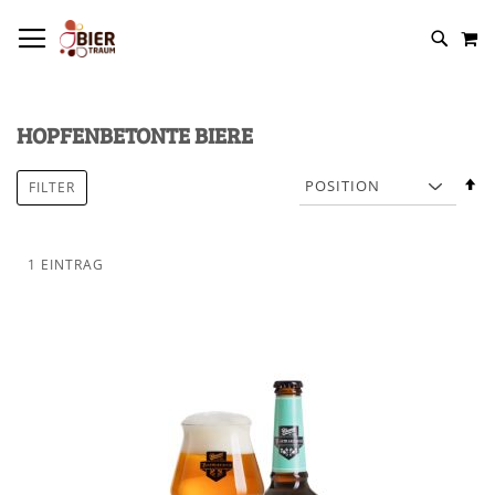
NAVIGATION UMSCHALTEN
M
HOPFENBETONTE BIERE
In
FILTER
a
R
1
EINTRAG