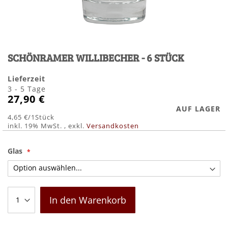
Zum
Anfang
SCHÖNRAMER WILLIBECHER - 6 STÜCK
der
Bildergalerie
springen
Lieferzeit
3 - 5 Tage
27,90 €
AUF LAGER
4,65 €
/1Stück
inkl. 19% MwSt.
,
exkl.
Versandkosten
Glas
In den Warenkorb