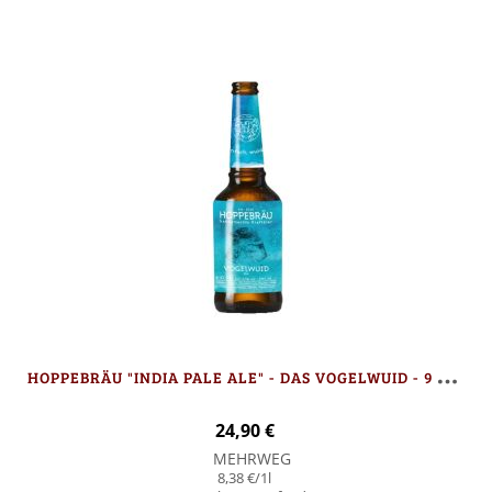
H
OPPEBRÄU "INDIA PALE ALE" - DAS VOGELWUID - 9 FLASCHEN
24,90 €
MEHRWEG
8,38 €
/1l