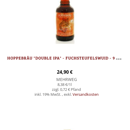
H
OPPEBRÄU "DOUBLE IPA" - FUCHSTEUFELSWUID - 9 FLASCHEN
24,90 €
MEHRWEG
8,38 €
/1l
0,72 €
inkl. 19% MwSt.
,
exkl.
Versandkosten
Nicht auf Lager