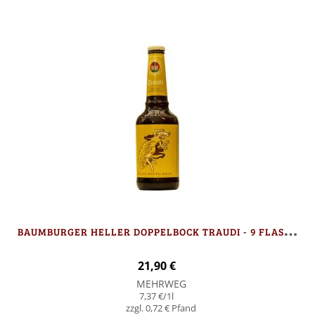
B
AUMBURGER HELLER DOPPELBOCK TRAUDI - 9 FLASCHEN
21,90 €
MEHRWEG
7,37 €
/1l
0,72 €