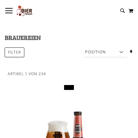
NAVIGATION UMSCHALTEN
M
BRAUEREIEN
In
FILTER
a
R
ARTIKEL
1
VON
234