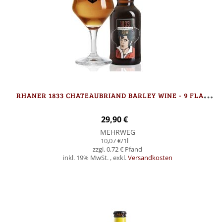
R
HANER 1833 CHATEAUBRIAND BARLEY WINE - 9 FLASCHEN
29,90 €
MEHRWEG
10,07 €
/1l
0,72 €
inkl. 19% MwSt.
,
exkl.
Versandkosten
In den Warenkorb