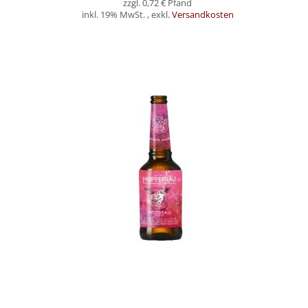
0,72 €
inkl. 19% MwSt.
,
exkl.
Versandkosten
Nicht auf Lager
HOPPEBRÄU "AMBER ALE" - DIE WUIDSAU - 9 FLASCHEN