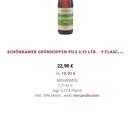
S
CHÖNRAMER GRÜNHOPFEN PILS 0,33 LTR. - 9 FLASCHEN
22,90 €
18,90 €
Ab
MEHRWEG
7,71 €
/1l
0,72 €
inkl. 19% MwSt.
,
exkl.
Versandkosten
Nicht auf Lager